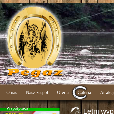
O nas
Nasz zespół
Oferta
Galeria
Atrakcj
Współpraca
Letni wyp