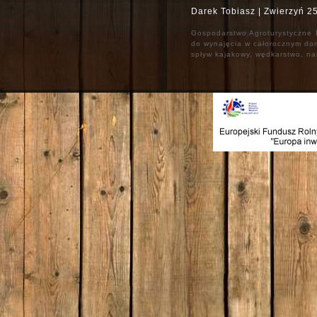
Darek Tobiasz | Zwierzyń 2
Gospodarstwo Agroturystyczne P
do wynajęcia w całorocznym dom
spływ kajakowy, wędkarstwo, narc